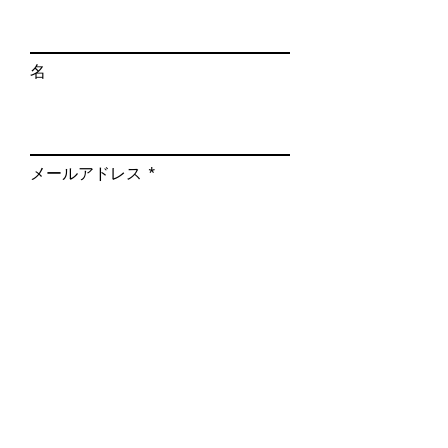
名
メールアドレス
メッセージを入力
送信する
©
2015-2022
SRAN DESIGN Inc.
all rights reserved